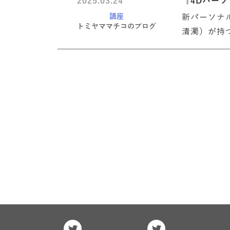
2025.03.24
『4Dパー
講座
新パーソナ
トミヤママチコのブログ
清濁）が持