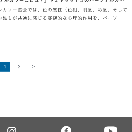
ソナルカラーにとは？』トミヤママチコのパーソナルカ…
ルカラー協会では、色の属性（色相、明度、彩度、そして
つ誰もが共通に感じる客観的な心理的作用を、パーソ…
1
2
＞
投
稿
の
ペ
ー
ジ
送
り